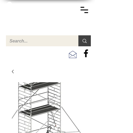
TERREINEN-ABC
A clear overview of properties available for sale and for
rent in Aruba , Bonaire, Curacao and the Caribbean.