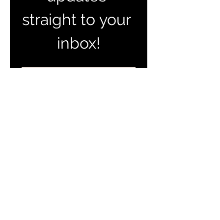
straight to your 
inbox!
Email
*
Join Our Mailing List
I want to subscribe to your 
mailing list.
Join our Facebook Group
for latest news & updates
TERREINEN-
ABC