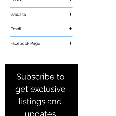
+599 9 540 0922
Website
http://www.steigerverhuurcuracao.c
Email
om
Facebook Page
steigerverhuurcuracao@gmail.com
https://www.facebook.com/steigerv
erhuurcuracao/
Subscribe to 
get exclusive 
listings and 
updates 