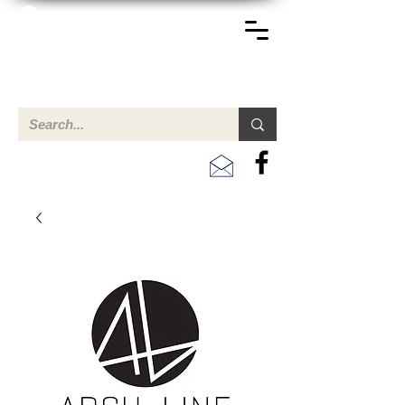
TERREINEN-ABC
Una descripción general de propiedades en venta y
alquiler en Aruba, Bonaire, Curac
ao y paises en el Caribe.