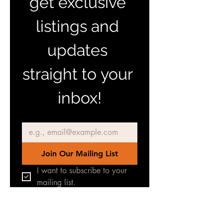
get exclusive 
listings and 
updates 
straight to your 
inbox!
Email
*
Join Our Mailing List
I want to subscribe to your 
mailing list.
Únete a nuestro grupo de
Facebook