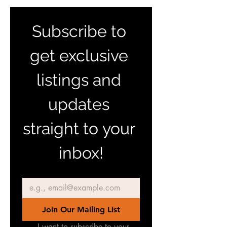
the coastline.
antilleanpropertiessxm@gmail.com
Always mention seller that you saw
the ad on Terreinen ABC !
Subscribe to 
get exclusive 
listings and 
updates 
straight to your 
inbox!
Email
*
Join Our Mailing List
I want to subscribe to your 