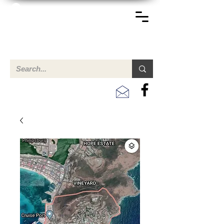
TERREINEN-ABC
Una descripción general de propiedades en venta y
alquiler en Aruba, Bonaire, Curac
ao y paises en el Caribe.