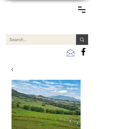
TERREINEN-ABC
Una descripción general de propiedades en venta y
alquiler en Aruba, Bonaire, Curac
ao y paises en el Caribe.