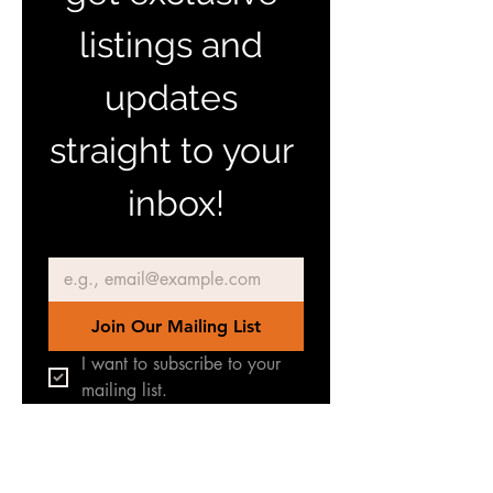
listings and 
updates 
straight to your 
inbox!
Email
*
Join Our Mailing List
I want to subscribe to your 
mailing list.
Únete a nuestro grupo de
Facebook