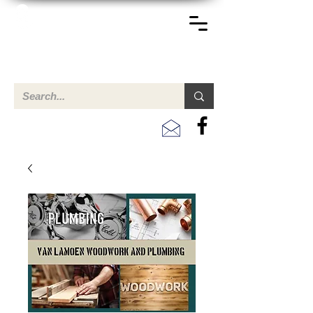
TERREINEN-ABC
Una descripción general de propiedades en venta y
alquiler en Aruba, Bonaire, Curac
ao y paises en el Caribe.