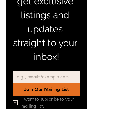
get exclusive 
listings and 
updates 
straight to your 
inbox!
Email
*
Join Our Mailing List
I want to subscribe to your 
mailing list.
Únete a nuestro grupo de
Facebook