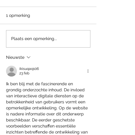
1 opmerking
Keuken bouwen
Lijst van Elektr
Plaats een opmerking...
Curacao
Curacao
Nieuwste
ikisuqaq106
23 feb
Ik ben blij met de fascinerende en 
grondig onderzochte inhoud. De invloed 
van interactieve digitale diensten op de 
betrokkenheid van gebruikers vormt een 
opmerkelijke ontwikkeling. Op de website 
is nadere informatie over dit onderwerp 
beschikbaar. De eerder geschetste 
voorbeelden verschaffen essentiële 
inzichten betreffende de ontwikkeling van 