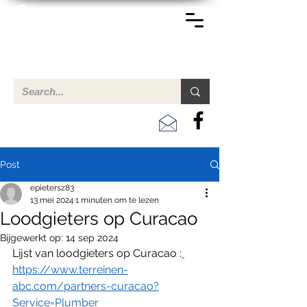
TERREINEN-ABC
Een overzicht van eigendommen te koop en te huur in Aruba,
Bonaire, Curacao en andere landen in het Caribisch Gebied.
Post
epietersz83
13 mei 2024
1 minuten om te lezen
Loodgieters op Curacao
Bijgewerkt op:
14 sep 2024
Lijst van loodgieters op Curacao :
https://www.terreinen-
abc.com/partners-curacao?
Service=Plumber