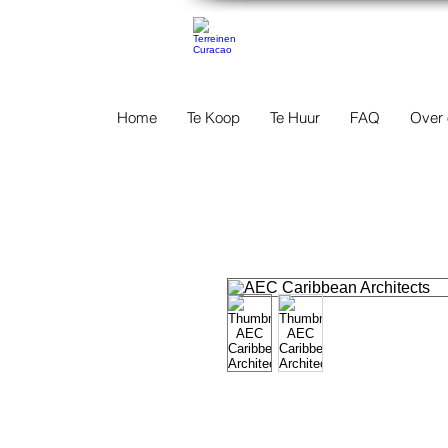
TERREINEN-A
Home
Te Koop
Te Huur
FAQ
Over