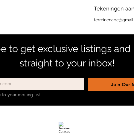
Tekeningen aan
terreinenabc@gmai
e to get exclusive listings and
straight to your inbox!
Join Our M
 to your mailing list.