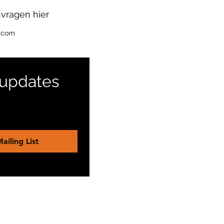
vragen hier
l.com
 updates 
ailing List