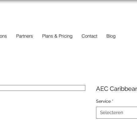
BC
Een overzicht van eigendommen te koop en te huur in Aruba,
Bonaire, Curacao en andere landen in het Caribisch Gebied.
 ons
Partners
Plans & Pricing
Contact
Blog
AEC Caribbean
Service
*
Selecteren