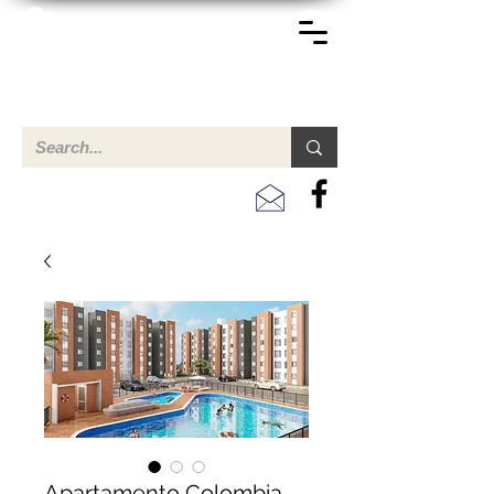
TERREINEN-ABC
Een overzicht van eigendommen te koop en te huur in Aruba,
Bonaire, Curacao en andere landen in het Caribisch Gebied.
Apartamento Colombia