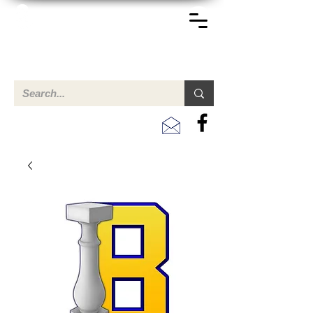
TERREINEN-ABC
Een overzicht van eigendommen te koop en te huur in Aruba,
Bonaire, Curacao en andere landen in het Caribisch Gebied.