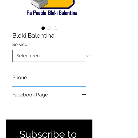
Bloki Balentina
Service
*
Phone
+5999 527 7837
Facebook Page
https://www.facebook.com/BLOKI-
Balentina-1752826828275640/
Subscribe to 