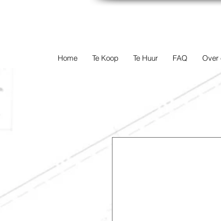
TERREINEN-A
Home
Te Koop
Te Huur
FAQ
Over