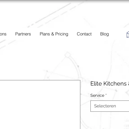
BC
Een overzicht van eigendommen te koop en te huur in Aruba,
Bonaire, Curacao en andere landen in het Caribisch Gebied.
 ons
Partners
Plans & Pricing
Contact
Blog
Elite Kitchens
Service
*
Selecteren