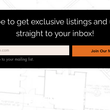
e to get exclusive listings and
straight to your inbox!
Join Our M
 to your mailing list.
TERREINEN-
ABC