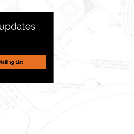
 updates 
ailing List