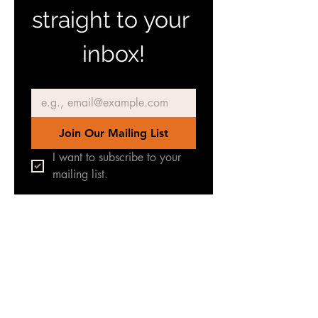
straight to your 
inbox!
Email
*
Join Our Mailing List
I want to subscribe to your 
mailing list.
Join our Facebook Group
for latest news & updates
TERREINEN-
ABC