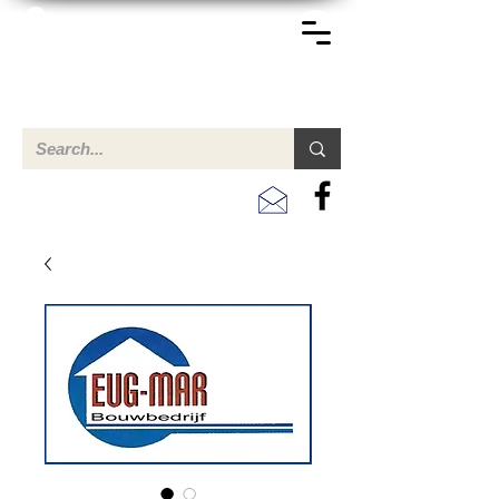
TERREINEN-ABC
Een overzicht van eigendommen te koop en te huur in Aruba,
Bonaire, Curacao en andere landen in het Caribisch Gebied.