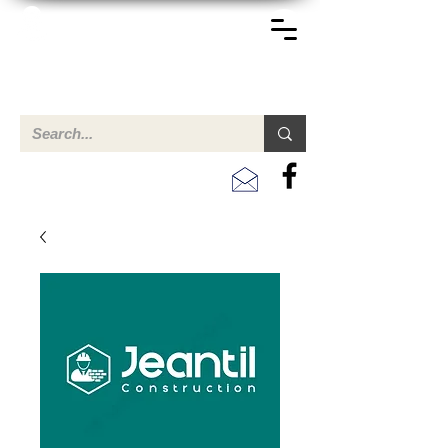
TERREINEN-ABC
Een overzicht van eigendommen te koop en te huur in Aruba,
Bonaire, Curacao en andere landen in het Caribisch Gebied.