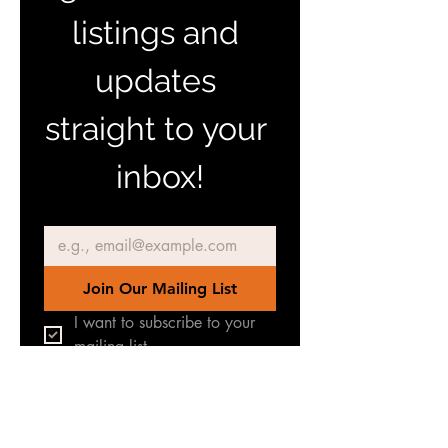
listings and 
updates 
straight to your 
inbox!
Email
*
Join Our Mailing List
I want to subscribe to your 
mailing list.
Join our Facebook Group
for latest news & updates